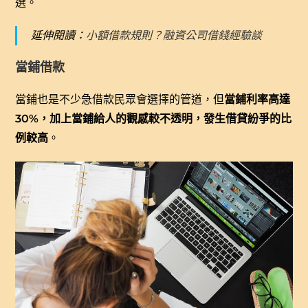
選。
延伸閱讀：
小額借款規則？融資公司借錢經驗談
當鋪借款
當鋪也是不少急借款民眾會選擇的管道，但
當鋪利率高達
30%，加上當鋪給人的觀感較不透明，發生借貸紛爭的比
例較高
。