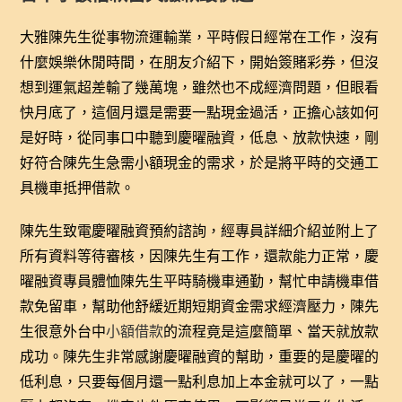
大雅陳先生從事物流運輸業，平時假日經常在工作，沒有
什麼娛樂休閒時間，在朋友介紹下，開始簽賭彩券，但沒
想到運氣超差輸了幾萬塊，雖然也不成經濟問題，但眼看
快月底了，這個月還是需要一點現金過活，正擔心該如何
是好時，從同事口中聽到慶曜融資，低息、放款快速，剛
好符合陳先生急需小額現金的需求，於是將平時的交通工
具機車抵押借款。
陳先生致電慶曜融資預約諮詢，經專員詳細介紹並附上了
所有資料等待審核，因陳先生有工作，還款能力正常，慶
曜融資專員體恤陳先生平時騎機車通勤，幫忙申請機車借
款免留車，幫助他舒緩近期短期資金需求經濟壓力，陳先
生很意外台中
小額借款
的流程竟是這麼簡單、當天就放款
成功。陳先生非常感謝慶曜融資的幫助，重要的是慶曜的
低利息，只要每個月還一點利息加上本金就可以了，一點